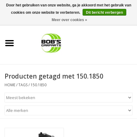
Door het gebruiken van onze website, ga je akkoord met het gebruik van
cookies om onze website te verbeteren.
Dit bericht verbergen
0 Artikelen - €0,00
Meer over cookies »
Home
KS TOOLS
Müller Werkzeug
Producten getagd met 150.1850
Next Gereedschapswagens
HOME
/
TAGS
/
150.1850
Opbergsystemen
Foam sets
Automaterialen