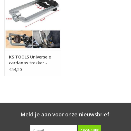
Starten & laden
Diagnose & meten
Handgereedschap
KS TOOLS Universele
Luchtgereedschap
cardanas trekker -
150.1850
€54,50
Overige producten
Serenco
Competition tools
Meld je aan voor onze nieuwsbrief:
Beta
ABONNEER