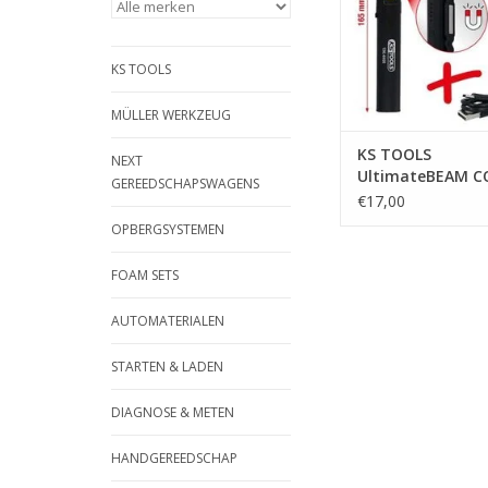
spot-LED en UV-spotl
lichtstroomsterkten:
350 lumen en spotl
KS TOOLS
lumen lic
TOEVOEGEN AAN WI
MÜLLER WERKZEUG
KS TOOLS
NEXT
UltimateBEAM C
GEREEDSCHAPSWAGENS
inspectielamp 3
€17,00
met UV-spot-LED
OPBERGSYSTEMEN
laserpointer - 15
FOAM SETS
AUTOMATERIALEN
STARTEN & LADEN
DIAGNOSE & METEN
HANDGEREEDSCHAP