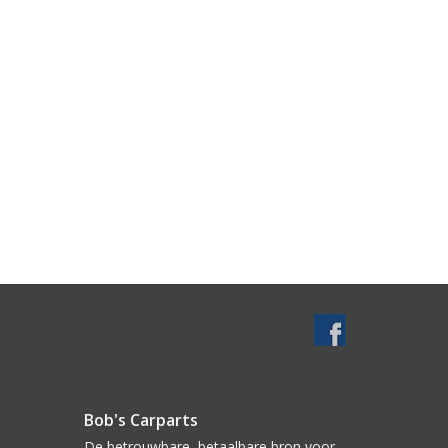
Bob's Carparts
De betrouwbare, betaalbare bron voor