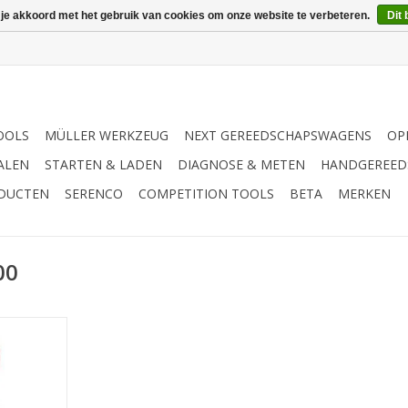
 je akkoord met het gebruik van cookies om onze website te verbeteren.
Dit 
OOLS
MÜLLER WERKZEUG
NEXT GEREEDSCHAPSWAGENS
OP
ALEN
STARTEN & LADEN
DIAGNOSE & METEN
HANDGEREED
ODUCTEN
SERENCO
COMPETITION TOOLS
BETA
MERKEN
00
en waar niet
nden is | -
ont-LED | -
LED | - 3
trip-COB,