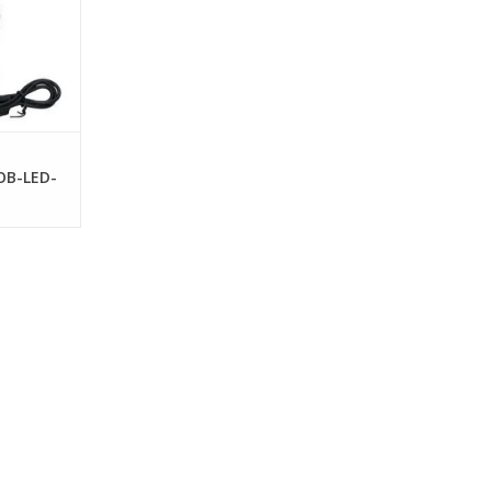
ight | - 2
 COB-strip
ight 120
NKELWAGEN
OB-LED-
50 lumen
 en
0.4400