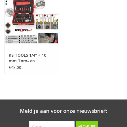
Starten & laden
Diagnose & meten
Handgereedschap
KS TOOLS 1/4" + 10
Luchtgereedschap
mm Torx- en
inbusboutuitdraaiset,
€48,00
34-dlg - 150.7060
Overige producten
Serenco
Competition tools
Meld je aan voor onze nieuwsbrief:
Beta
ABONNEER