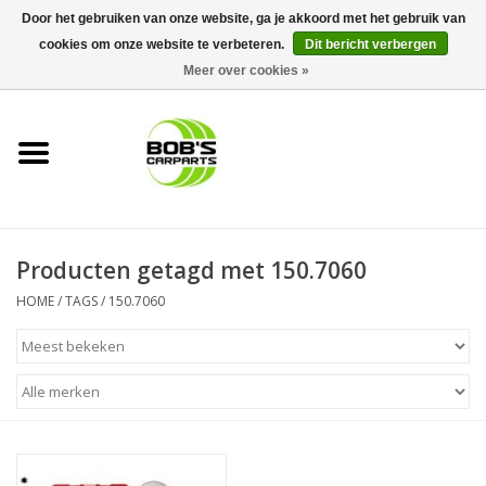
Door het gebruiken van onze website, ga je akkoord met het gebruik van
cookies om onze website te verbeteren.
Dit bericht verbergen
0 Artikelen - €0,00
Meer over cookies »
Home
KS TOOLS
Müller Werkzeug
Producten getagd met 150.7060
Next Gereedschapswagens
HOME
/
TAGS
/
150.7060
Opbergsystemen
Foam sets
Automaterialen