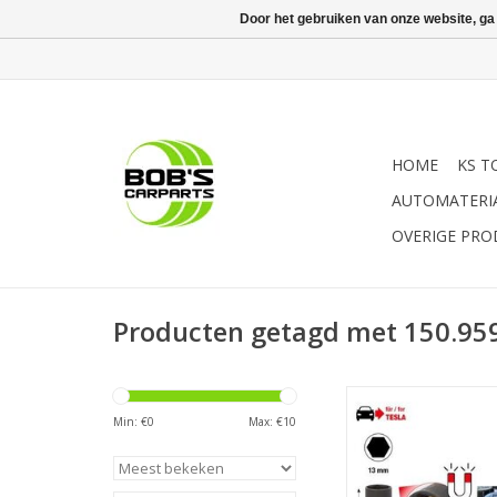
Door het gebruiken van onze website, ga
HOME
KS T
AUTOMATERI
OVERIGE PR
Producten getagd met 150.95
- extra dun | - 6-kant 
voor montage en dem
Min: €
0
Max: €
10
de veerpoot bij Model
extra dunwandig | - m
- binnenvierkantaa