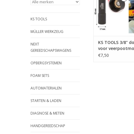
volgens DIN 3120 / I
kogelvangsleuf | - ge
- chroom vana
KS TOOLS
TOEVOEGEN AAN WI
MÜLLER WERKZEUG
KS TOOLS 3/8" do
NEXT
voor veerpootmo
GEREEDSCHAPSWAGENS
voor Tesla, magn
€7,50
150.9597
OPBERGSYSTEMEN
FOAM SETS
AUTOMATERIALEN
STARTEN & LADEN
DIAGNOSE & METEN
HANDGEREEDSCHAP