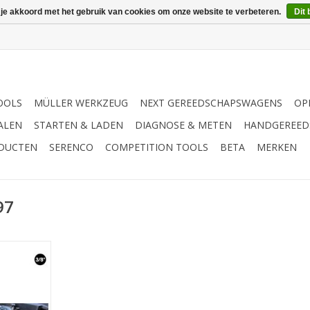
 je akkoord met het gebruik van cookies om onze website te verbeteren.
Dit 
OOLS
MÜLLER WERKZEUG
NEXT GEREEDSCHAPSWAGENS
OP
ALEN
STARTEN & LADEN
DIAGNOSE & METEN
HANDGEREED
ODUCTEN
SERENCO
COMPETITION TOOLS
BETA
MERKEN
97
| - Speciaal
ontage van
 3 en Y | -
agnetisch |
ndrijving