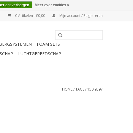
bericht verbergen
Meer over cookies »
0 Artikelen - €0,00
Mijn account / Registreren
BERGSYSTEMEN
FOAM SETS
SCHAP
LUCHTGEREEDSCHAP
HOME
/
TAGS
/
150.9597