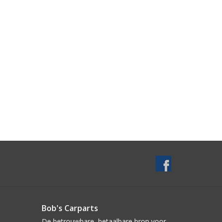
Bob's Carparts
De betrouwbare, betaalbare bron voor