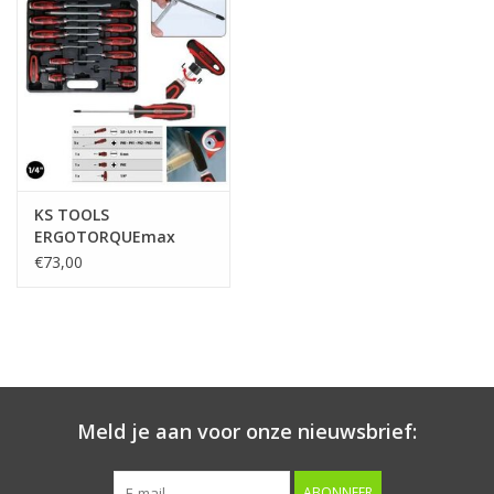
Starten & laden
Diagnose & meten
Handgereedschap
KS TOOLS
Luchtgereedschap
ERGOTORQUEmax
schroevendraaierset
€73,00
met slagkap, 13-dlg -
Overige producten
151.1150
Serenco
Competition tools
Meld je aan voor onze nieuwsbrief:
Beta
ABONNEER