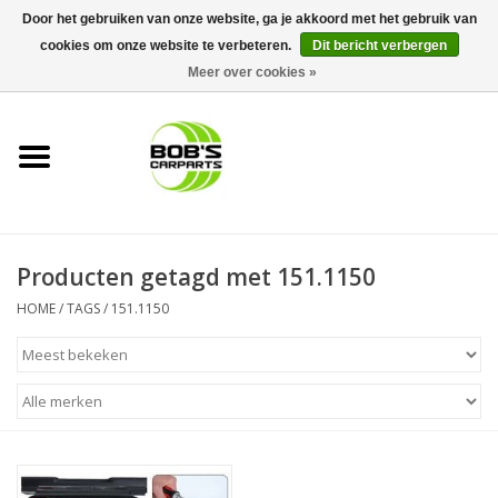
Door het gebruiken van onze website, ga je akkoord met het gebruik van
cookies om onze website te verbeteren.
Dit bericht verbergen
0 Artikelen - €0,00
Meer over cookies »
Home
KS TOOLS
Müller Werkzeug
Producten getagd met 151.1150
Next Gereedschapswagens
HOME
/
TAGS
/
151.1150
Opbergsystemen
Foam sets
Automaterialen