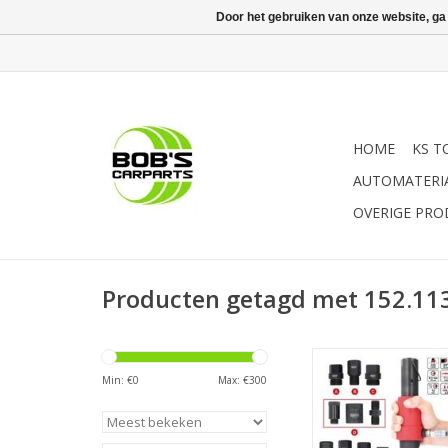
Door het gebruiken van onze website, ga
HOME
KS T
AUTOMATERI
OVERIGE PR
Producten getagd met 152.11
- Inclusief 7 adapters 
alle injectoren | - 
Min: €
0
Max: €
300
slageffect (3365 (6,3 
(8 bar) slagen per m
voor het uitbouw