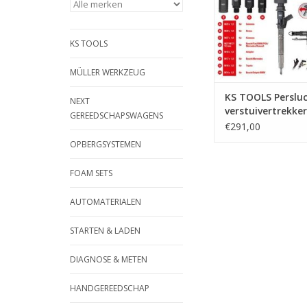
vastgebrande verstui
cilinderkop | - 
betreffende adapter
KS TOOLS
trekker op de
TOEVOEGEN AAN WI
MÜLLER WERKZEUG
KS TOOLS Perslu
NEXT
verstuivertrekker
GEREEDSCHAPSWAGENS
dlg - 152.1130
€291,00
OPBERGSYSTEMEN
FOAM SETS
AUTOMATERIALEN
STARTEN & LADEN
DIAGNOSE & METEN
HANDGEREEDSCHAP