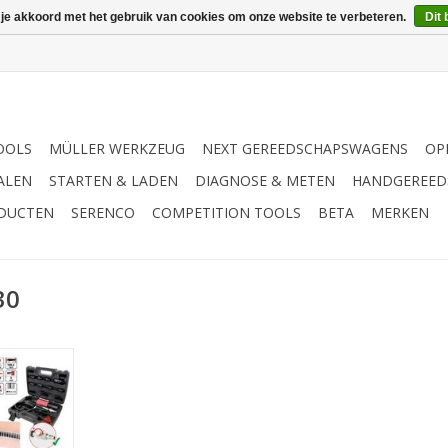
 je akkoord met het gebruik van cookies om onze website te verbeteren.
Dit 
OOLS
MÜLLER WERKZEUG
NEXT GEREEDSCHAPSWAGENS
OP
ALEN
STARTEN & LADEN
DIAGNOSE & METEN
HANDGEREED
ODUCTEN
SERENCO
COMPETITION TOOLS
BETA
MERKEN
30
voor vrijwel
Enorm hoog
bar) / 3873
inuut) | -
en van