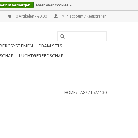
bericht verbergen
Meer over cookies »
0 Artikelen - €0,00
Mijn account / Registreren
BERGSYSTEMEN
FOAM SETS
SCHAP
LUCHTGEREEDSCHAP
HOME
/
TAGS
/
152.1130