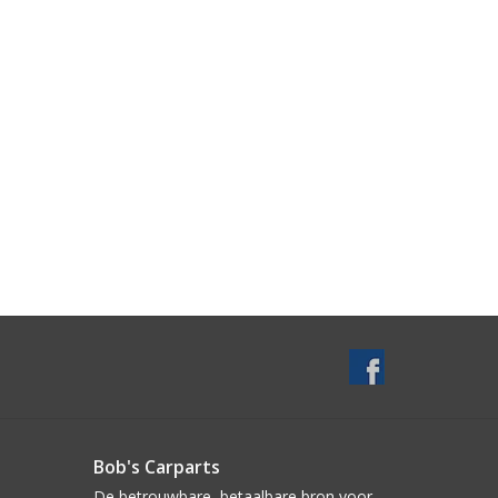
Bob's Carparts
De betrouwbare, betaalbare bron voor