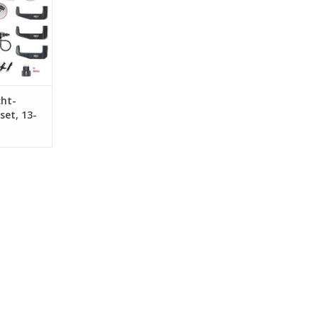
vers in de
Met de
 wordt de
 vas
NKELWAGEN
cht-
set, 13-