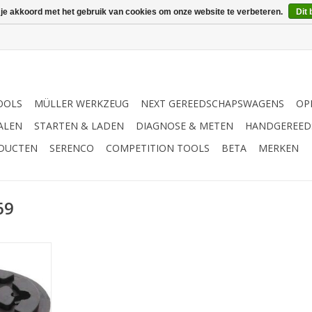
 je akkoord met het gebruik van cookies om onze website te verbeteren.
Dit 
OOLS
MÜLLER WERKZEUG
NEXT GEREEDSCHAPSWAGENS
OP
ALEN
STARTEN & LADEN
DIAGNOSE & METEN
HANDGEREED
ODUCTEN
SERENCO
COMPETITION TOOLS
BETA
MERKEN
69
 Busch / RP
ShA 85° +/-
eveiliging |
uitvoering |
- Van rubber