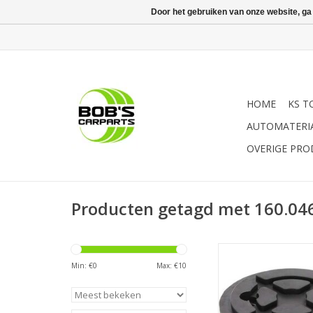
Door het gebruiken van onze website, ga
HOME
KS T
AUTOMATERI
OVERIGE PR
Producten getagd met 160.04
- Voor Launch / Twin
Tools hefbruggen | - 
Min: €
0
Max: €
10
5 | - optimale schuifb
- bijzonder robuuste 
- Levering per stuk | 