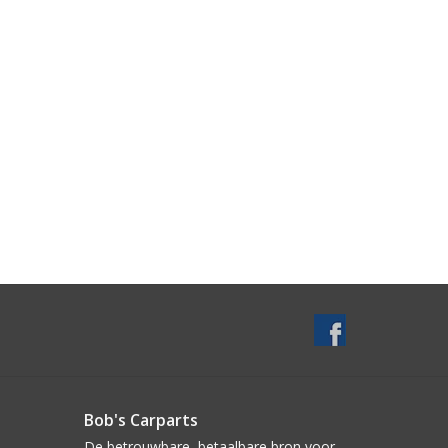
Bob's Carparts
De betrouwbare, betaalbare bron voor