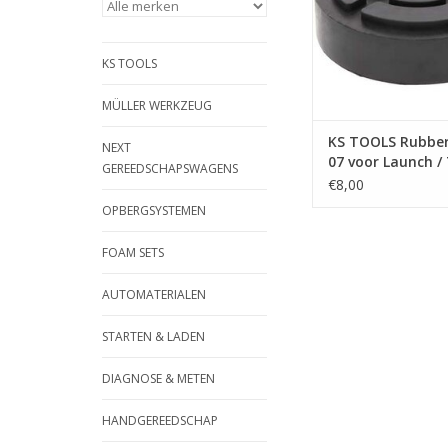
met metalen r
TOEVOEGEN AAN WI
KS TOOLS
MÜLLER WERKZEUG
KS TOOLS Rubber
NEXT
07 voor Launch /
GEREEDSCHAPSWAGENS
Busch / RP Tools
€8,00
hefbruggen Ø 12
OPBERGSYSTEMEN
160.0469
FOAM SETS
AUTOMATERIALEN
STARTEN & LADEN
DIAGNOSE & METEN
HANDGEREEDSCHAP