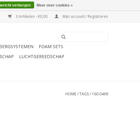
bericht verbergen
Meer over cookies »
0 Artikelen - €0,00
Mijn account / Registreren
BERGSYSTEMEN
FOAM SETS
SCHAP
LUCHTGEREEDSCHAP
HOME
/
TAGS
/
160.0469