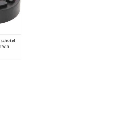
ing
NKELWAGEN
schotel
 Twin
0 mm -