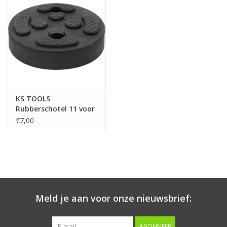
Starten & laden
Diagnose & meten
Handgereedschap
KS TOOLS
Luchtgereedschap
Rubberschotel 11 voor
Twin Busch
€7,00
hefbruggen, Ø 120 mm
Overige producten
- 160.0473
Serenco
Competition tools
Meld je aan voor onze nieuwsbrief:
Beta
ABONNEER