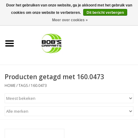
Door het gebruiken van onze website, ga je akkoord met het gebruik van
cookies om onze website te verbeteren.
Dit bericht verbergen
0 Artikelen - €0,00
Meer over cookies »
Home
KS TOOLS
Müller Werkzeug
Producten getagd met 160.0473
Next Gereedschapswagens
HOME
/
TAGS
/
160.0473
Opbergsystemen
Foam sets
Automaterialen