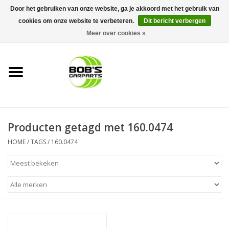
Door het gebruiken van onze website, ga je akkoord met het gebruik van
cookies om onze website te verbeteren.
Dit bericht verbergen
0 Artikelen - €0,00
Meer over cookies »
Home
KS TOOLS
Müller Werkzeug
Producten getagd met 160.0474
Next Gereedschapswagens
HOME
/
TAGS
/
160.0474
Opbergsystemen
Foam sets
Automaterialen