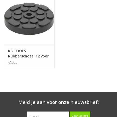
Starten & laden
Diagnose & meten
Handgereedschap
KS TOOLS
Luchtgereedschap
Rubberschotel 12 voor
J.A. Becker / ATH /
€5,00
HOFMANN / Herrmann
Overige producten
hefbruggen, Ø 120 mm
- 160.0474
Serenco
Competition tools
Meld je aan voor onze nieuwsbrief:
Beta
ABONNEER