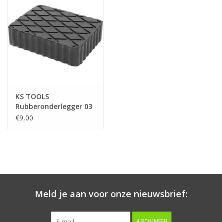
Starten & laden
Diagnose & meten
Handgereedschap
KS TOOLS
Luchtgereedschap
Rubberonderlegger 03
voor hefbruggen 160 x
€9,00
120 x 40 mm - 160.0478
Overige producten
Serenco
Competition tools
Meld je aan voor onze nieuwsbrief:
Beta
ABONNEER