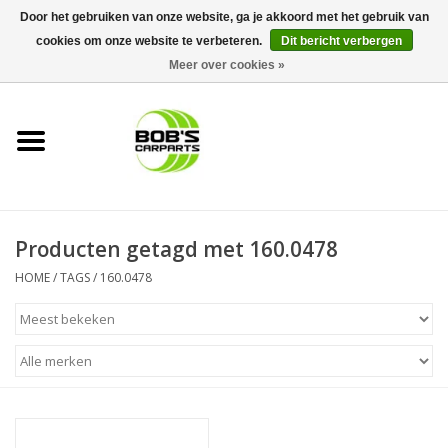
Door het gebruiken van onze website, ga je akkoord met het gebruik van
cookies om onze website te verbeteren.
Dit bericht verbergen
0 Artikelen - €0,00
Meer over cookies »
Home
KS TOOLS
Müller Werkzeug
Producten getagd met 160.0478
Next Gereedschapswagens
HOME
/
TAGS
/
160.0478
Opbergsystemen
Foam sets
Automaterialen