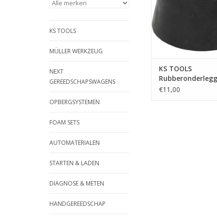
| - geen vervormi
roestvorming | - opt
carrosseriewerkpl
KS TOOLS
bandenservice-hef
TOEVOEGEN AAN WI
MÜLLER WERKZEUG
KS TOOLS
NEXT
Rubberonderlegg
GEREEDSCHAPSWAGENS
voor hefbruggen,
€11,00
mm - 160.0485
OPBERGSYSTEMEN
FOAM SETS
AUTOMATERIALEN
STARTEN & LADEN
DIAGNOSE & METEN
HANDGEREEDSCHAP