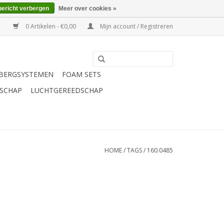
bericht verbergen
Meer over cookies »
0 Artikelen - €0,00
Mijn account / Registreren
BERGSYSTEMEN
FOAM SETS
SCHAP
LUCHTGEREEDSCHAP
HOME
/
TAGS
/
160.0485