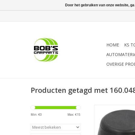
Door het gebruiken van onze website, ga
HOME
KS T
AUTOMATERI
OVERIGE PR
Producten getagd met 160.04
- Ideale onderlegge
beschermen van do
Min: €
0
Max: €
15
lakwerk | - ShA 85° 
optimale schuifbevei
universele mat voor 