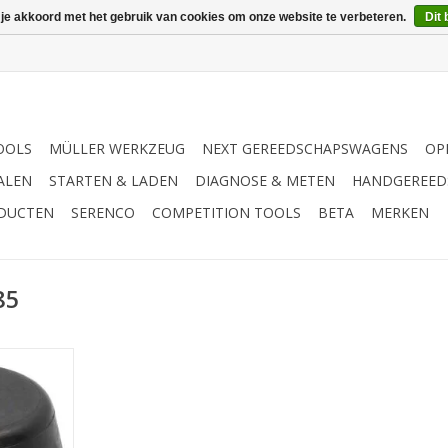
 je akkoord met het gebruik van cookies om onze website te verbeteren.
Dit 
OOLS
MÜLLER WERKZEUG
NEXT GEREEDSCHAPSWAGENS
OP
ALEN
STARTEN & LADEN
DIAGNOSE & METEN
HANDGEREED
ODUCTEN
SERENCO
COMPETITION TOOLS
BETA
MERKEN
85
r voor het
rpels en
+/- 5 | -
liging | -
hefbruggen