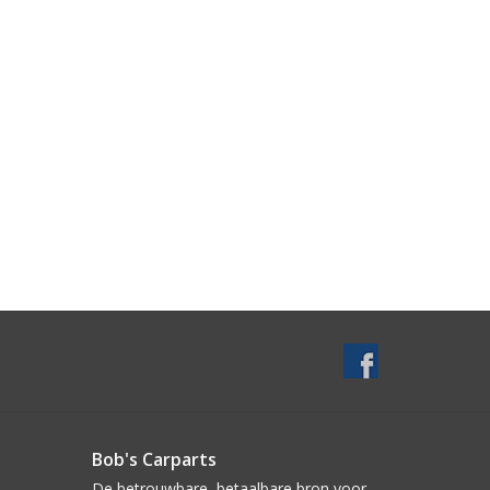
Bob's Carparts
De betrouwbare, betaalbare bron voor