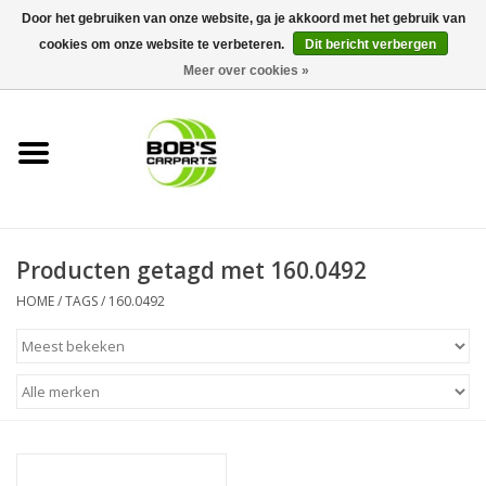
Door het gebruiken van onze website, ga je akkoord met het gebruik van
cookies om onze website te verbeteren.
Dit bericht verbergen
0 Artikelen - €0,00
Meer over cookies »
Home
KS TOOLS
Müller Werkzeug
Producten getagd met 160.0492
Next Gereedschapswagens
HOME
/
TAGS
/
160.0492
Opbergsystemen
Foam sets
Automaterialen