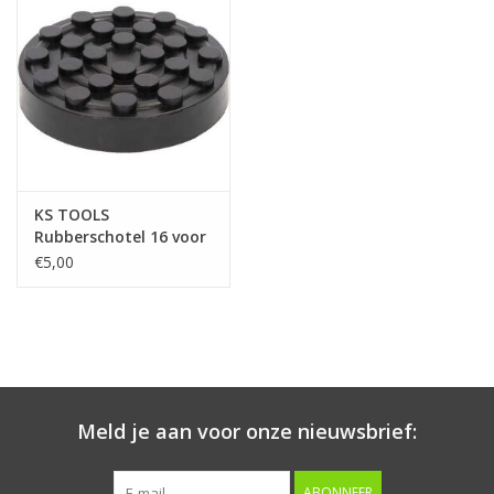
Starten & laden
Diagnose & meten
Handgereedschap
KS TOOLS
Luchtgereedschap
Rubberschotel 16 voor
Ravaglioli hefbruggen,
€5,00
Ø 120 mm - 160.0492
Overige producten
Serenco
Competition tools
Meld je aan voor onze nieuwsbrief:
Beta
ABONNEER