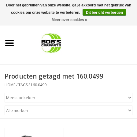
Door het gebruiken van onze website, ga je akkoord met het gebruik van
cookies om onze website te verbeteren.
Dit bericht verbergen
0 Artikelen - €0,00
Meer over cookies »
Home
KS TOOLS
Müller Werkzeug
Producten getagd met 160.0499
Next Gereedschapswagens
HOME
/
TAGS
/
160.0499
Opbergsystemen
Foam sets
Automaterialen