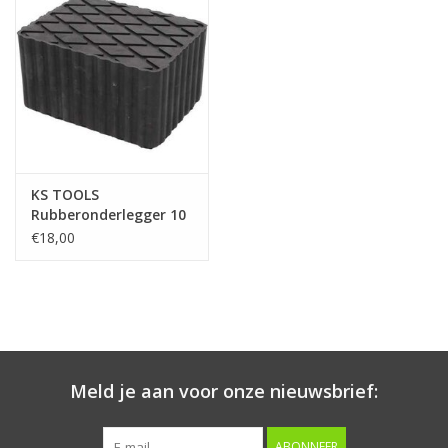
Starten & laden
Diagnose & meten
Handgereedschap
KS TOOLS
Luchtgereedschap
Rubberonderlegger 10
voor hefbruggen 160 x
€18,00
120 x 85 mm - 160.0499
Overige producten
Serenco
Competition tools
Meld je aan voor onze nieuwsbrief:
Beta
ABONNEER