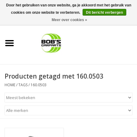
Door het gebruiken van onze website, ga je akkoord met het gebruik van
cookies om onze website te verbeteren.
Dit bericht verbergen
0 Artikelen - €0,00
Meer over cookies »
Home
KS TOOLS
Müller Werkzeug
Producten getagd met 160.0503
Next Gereedschapswagens
HOME
/
TAGS
/
160.0503
Opbergsystemen
Foam sets
Automaterialen