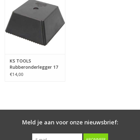
Starten & laden
Diagnose & meten
Handgereedschap
KS TOOLS
Luchtgereedschap
Rubberonderlegger 17
voor hefbruggen, 150 x
€14,00
150 x 70 mm - 160.0503
Overige producten
Serenco
Competition tools
Meld je aan voor onze nieuwsbrief:
Beta
ABONNEER