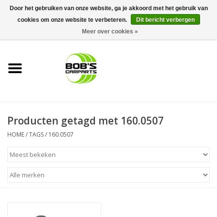
Door het gebruiken van onze website, ga je akkoord met het gebruik van
cookies om onze website te verbeteren.
Dit bericht verbergen
0 Artikelen - €0,00
Meer over cookies »
Home
KS TOOLS
Müller Werkzeug
Producten getagd met 160.0507
Next Gereedschapswagens
HOME
/
TAGS
/
160.0507
Opbergsystemen
Foam sets
Automaterialen