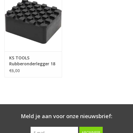
Starten & laden
Diagnose & meten
Handgereedschap
KS TOOLS
Luchtgereedschap
Rubberonderlegger 18
voor hefbruggen, 120 x
€6,00
100 x 50 mm - 160.0507
Overige producten
Serenco
Competition tools
Meld je aan voor onze nieuwsbrief:
Beta
ABONNEER