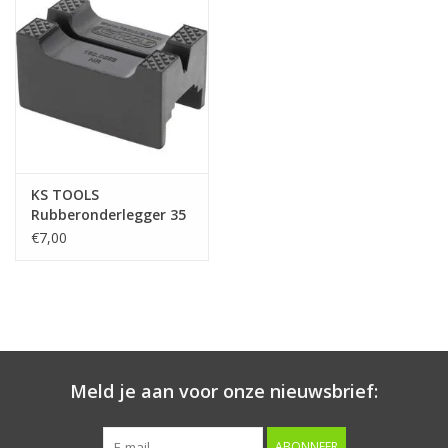
Starten & laden
Diagnose & meten
Handgereedschap
KS TOOLS
Luchtgereedschap
Rubberonderlegger 35
voor assteunen -
€7,00
160.0568
Overige producten
Serenco
Competition tools
Meld je aan voor onze nieuwsbrief:
Beta
ABONNEER