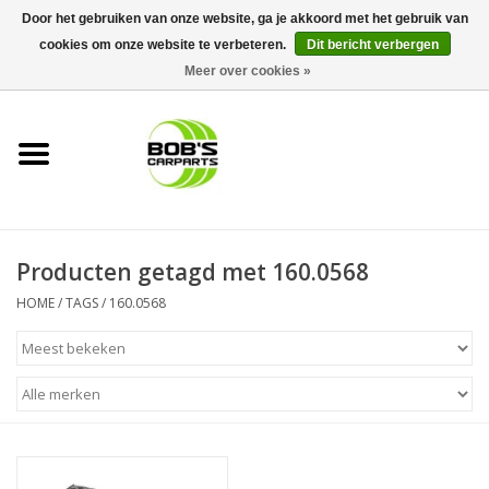
Door het gebruiken van onze website, ga je akkoord met het gebruik van
cookies om onze website te verbeteren.
Dit bericht verbergen
0 Artikelen - €0,00
Meer over cookies »
Home
KS TOOLS
Müller Werkzeug
Producten getagd met 160.0568
Next Gereedschapswagens
HOME
/
TAGS
/
160.0568
Opbergsystemen
Foam sets
Automaterialen