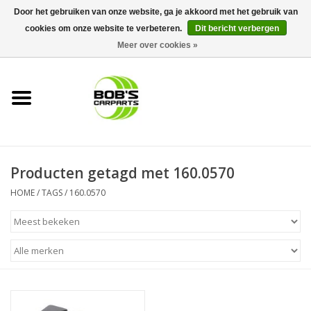
Door het gebruiken van onze website, ga je akkoord met het gebruik van
cookies om onze website te verbeteren.
Dit bericht verbergen
0 Artikelen - €0,00
Meer over cookies »
Home
KS TOOLS
Müller Werkzeug
Producten getagd met 160.0570
Next Gereedschapswagens
HOME
/
TAGS
/
160.0570
Opbergsystemen
Foam sets
Automaterialen