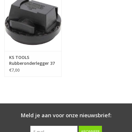
Starten & laden
Diagnose & meten
Handgereedschap
KS TOOLS
Luchtgereedschap
Rubberonderlegger 37
voor Mercedes -
€7,00
160.0570
Overige producten
Serenco
Competition tools
Meld je aan voor onze nieuwsbrief:
Beta
ABONNEER