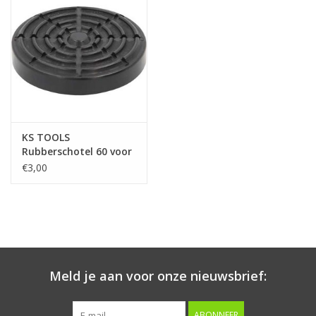
Starten & laden
Diagnose & meten
Handgereedschap
KS TOOLS
Luchtgereedschap
Rubberschotel 60 voor
Romeico hefbruggen,
€3,00
Ø 124 mm - 160.0593
Overige producten
Serenco
Competition tools
Meld je aan voor onze nieuwsbrief:
Beta
ABONNEER