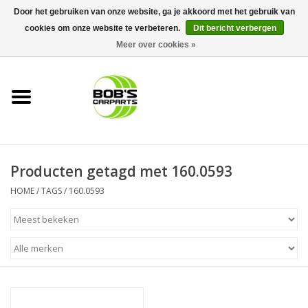
Door het gebruiken van onze website, ga je akkoord met het gebruik van
cookies om onze website te verbeteren.
Dit bericht verbergen
0 Artikelen - €0,00
Meer over cookies »
Home
KS TOOLS
Müller Werkzeug
Producten getagd met 160.0593
Next Gereedschapswagens
HOME
/
TAGS
/
160.0593
Opbergsystemen
Foam sets
Automaterialen