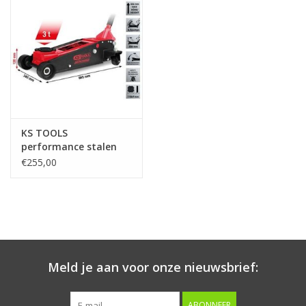
Starten & laden
Diagnose & meten
Handgereedschap
KS TOOLS
Luchtgereedschap
performance stalen
hydraulische krik, 3000
€255,00
kg, hefhoogte: 120 -
Overige producten
456 mm - 160.1010
Serenco
Competition tools
Meld je aan voor onze nieuwsbrief:
Beta
ABONNEER