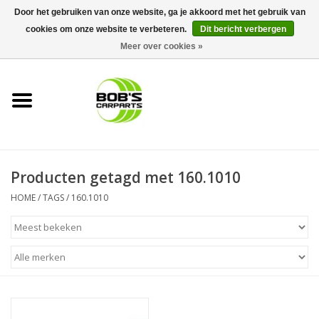
Door het gebruiken van onze website, ga je akkoord met het gebruik van
cookies om onze website te verbeteren.
Dit bericht verbergen
0 Artikelen - €0,00
Meer over cookies »
Home
KS TOOLS
Müller Werkzeug
Producten getagd met 160.1010
Next Gereedschapswagens
HOME
/
TAGS
/
160.1010
Opbergsystemen
Foam sets
Automaterialen