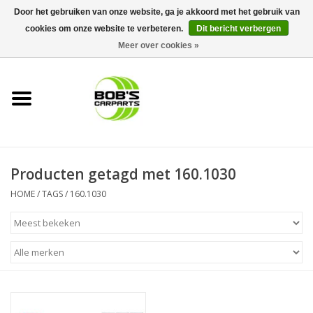
Door het gebruiken van onze website, ga je akkoord met het gebruik van
cookies om onze website te verbeteren.
Dit bericht verbergen
0 Artikelen - €0,00
Meer over cookies »
Home
KS TOOLS
Müller Werkzeug
Producten getagd met 160.1030
Next Gereedschapswagens
HOME
/
TAGS
/
160.1030
Opbergsystemen
Foam sets
Automaterialen