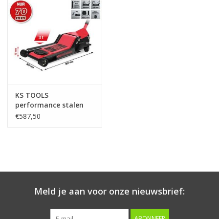
Starten & laden
Diagnose & meten
Handgereedschap
KS TOOLS
Luchtgereedschap
performance stalen
hydraulische krik, 3000
€587,50
kg, extra vlak,
Overige producten
hefhoogte: 70 - 510
mm - 160.1030
Serenco
Competition tools
Meld je aan voor onze nieuwsbrief:
Beta
ABONNEER