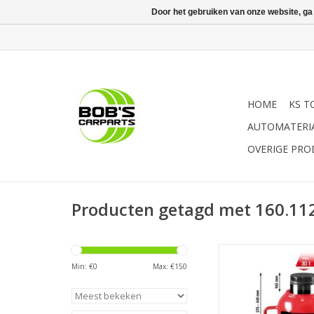
Door het gebruiken van onze website, ga
HOME
KS T
AUTOMATERI
OVERIGE PR
Producten getagd met 160.11
- met ingebouwde sp
verlenging ( niet bij 
Min: €
0
Max: €
150
uitvoering ) | - 2
bedieningsstang | -
hoge belastbaarhei