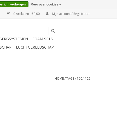
bericht verbergen
Meer over cookies »
0 Artikelen - €0,00
Mijn account / Registreren
BERGSYSTEMEN
FOAM SETS
SCHAP
LUCHTGEREEDSCHAP
HOME
/
TAGS
/
160.1125