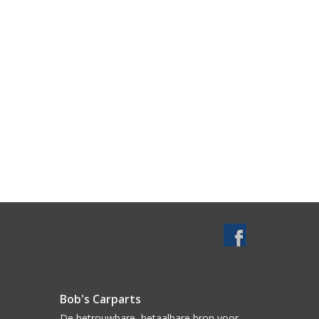
Bob's Carparts
De betrouwbare, betaalbare bron voor