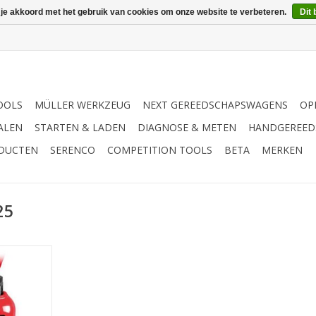
 je akkoord met het gebruik van cookies om onze website te verbeteren.
Dit 
OOLS
MÜLLER WERKZEUG
NEXT GEREEDSCHAPSWAGENS
OP
ALEN
STARTEN & LADEN
DIAGNOSE & METEN
HANDGEREED
ODUCTEN
SERENCO
COMPETITION TOOLS
BETA
MERKEN
25
indel voor
30 en 50 t
 delige
 Voor een
d | - te