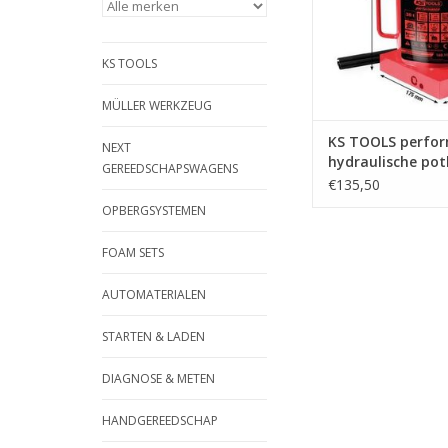
gebruiken in kleine r
hoge stabiliteit | - be
overbelasting 
KS TOOLS
overdrukventiel |
TOEVOEGEN AAN WI
MÜLLER WERKZEUG
KS TOOLS perfo
NEXT
hydraulische potk
GEREEDSCHAPSWAGENS
30000 kg, hefhoo
€135,50
- 440 mm - 160.1
OPBERGSYSTEMEN
FOAM SETS
AUTOMATERIALEN
STARTEN & LADEN
DIAGNOSE & METEN
HANDGEREEDSCHAP