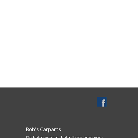
Bob's Carparts
De betrouwbare, betaalbare bron voor