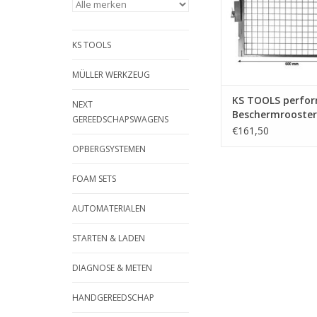
onderdelen bij br
componenten tij
persprocedure | - Ve
KS TOOLS
beschermingsniveau 
persp
MÜLLER WERKZEUG
TOEVOEGEN AAN WI
KS TOOLS perfo
NEXT
Beschermrooster
GEREEDSCHAPSWAGENS
t hydraulische
€161,50
werkplaatspers -
OPBERGSYSTEMEN
160.1151
FOAM SETS
AUTOMATERIALEN
STARTEN & LADEN
DIAGNOSE & METEN
HANDGEREEDSCHAP