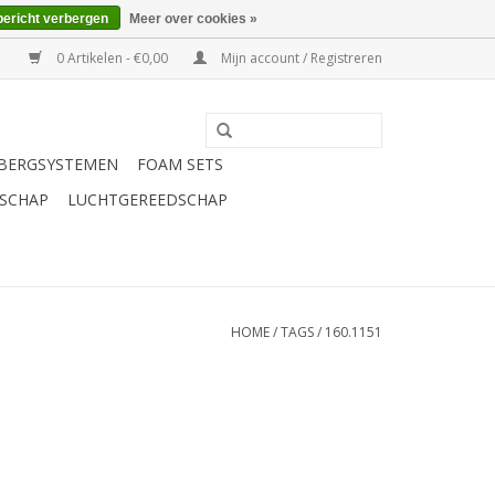
bericht verbergen
Meer over cookies »
0 Artikelen - €0,00
Mijn account / Registreren
BERGSYSTEMEN
FOAM SETS
SCHAP
LUCHTGEREEDSCHAP
HOME
/
TAGS
/
160.1151