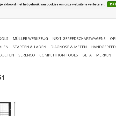
 je akkoord met het gebruik van cookies om onze website te verbeteren.
Dit 
OOLS
MÜLLER WERKZEUG
NEXT GEREEDSCHAPSWAGENS
OP
ALEN
STARTEN & LADEN
DIAGNOSE & METEN
HANDGEREED
ODUCTEN
SERENCO
COMPETITION TOOLS
BETA
MERKEN
51
g | - Kan
d aan de
kplaatspers
ng tegen
pringende