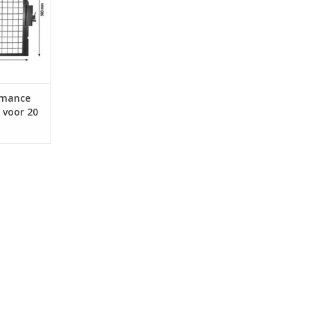
euk van
dens de
rhoogd het
tijdens de
NKELWAGEN
rmance
 voor 20