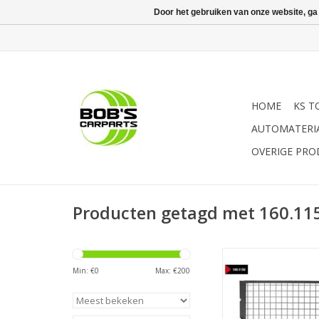
Door het gebruiken van onze website, ga
HOME
KS T
AUTOMATERI
OVERIGE PR
Producten getagd met 160.11
- robuuste uitvoerin
worden gemonteer
Min: €
0
Max: €
200
voorzijde van de wer
| - Ter beschermi
loskomende of wegs