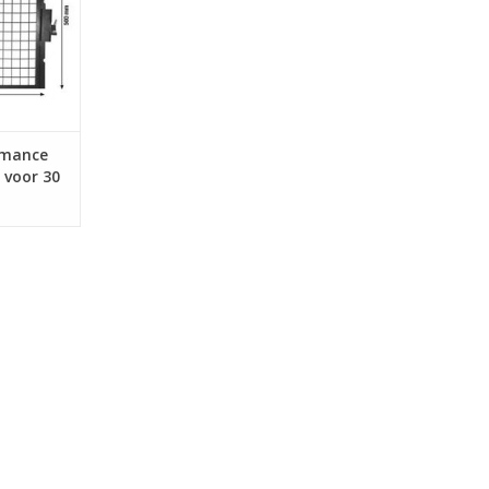
euk van
dens de
rhoogd het
tijdens de
NKELWAGEN
rmance
 voor 30