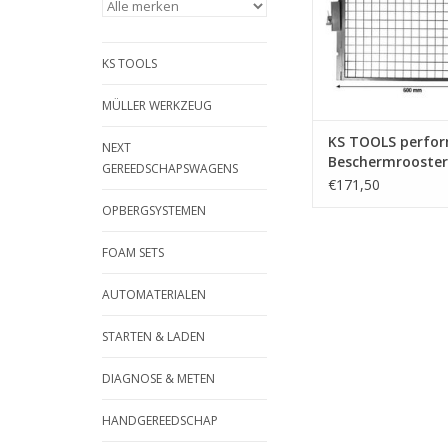
onderdelen bij br
componenten tij
persprocedure | - Ve
KS TOOLS
beschermingsniveau 
persp
MÜLLER WERKZEUG
TOEVOEGEN AAN WI
KS TOOLS perfo
NEXT
Beschermrooster
GEREEDSCHAPSWAGENS
t hydraulische
€171,50
werkplaatspers -
OPBERGSYSTEMEN
160.1156
FOAM SETS
AUTOMATERIALEN
STARTEN & LADEN
DIAGNOSE & METEN
HANDGEREEDSCHAP