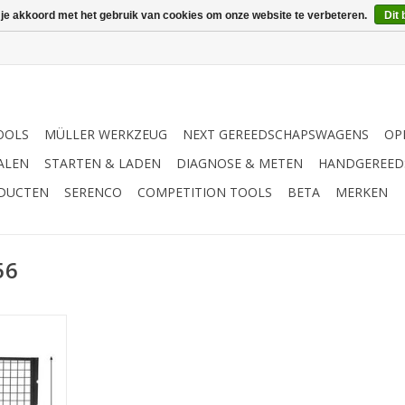
 je akkoord met het gebruik van cookies om onze website te verbeteren.
Dit 
OOLS
MÜLLER WERKZEUG
NEXT GEREEDSCHAPSWAGENS
OP
ALEN
STARTEN & LADEN
DIAGNOSE & METEN
HANDGEREED
ODUCTEN
SERENCO
COMPETITION TOOLS
BETA
MERKEN
56
g | - Kan
d aan de
kplaatspers
ng tegen
pringende