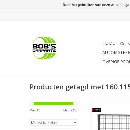
Door het gebruiken van onze website, ga
HOME
KS T
AUTOMATERI
OVERIGE PR
Producten getagd met 160.11
- robuuste uitvoerin
worden gemonteer
Min: €
0
Max: €
200
voorzijde van de wer
| - Ter beschermi
loskomende of wegs