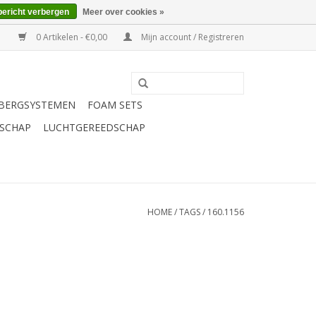
bericht verbergen
Meer over cookies »
0 Artikelen - €0,00
Mijn account / Registreren
BERGSYSTEMEN
FOAM SETS
SCHAP
LUCHTGEREEDSCHAP
HOME
/
TAGS
/
160.1156