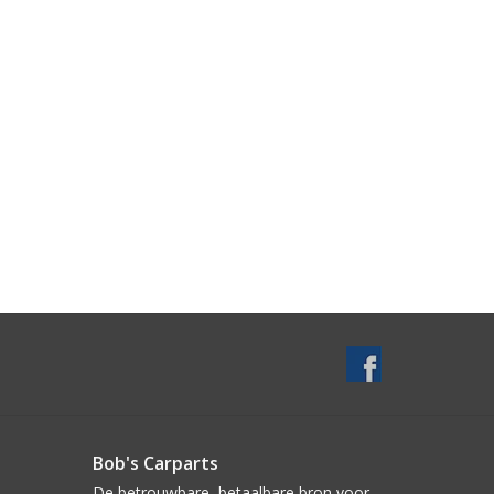
Bob's Carparts
De betrouwbare, betaalbare bron voor