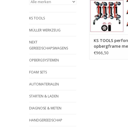
manoeuvreren van 
vaste ondergrond | -
verplaatsbaar in alle 
KS TOOLS
- voor
TOEVOEGEN AAN WI
MÜLLER WERKZEUG
KS TOOLS perfo
NEXT
opbergframe met
GEREEDSCHAPSWAGENS
hydraulische
€966,50
rangeerhulpen, 5
OPBERGSYSTEMEN
160.1220
FOAM SETS
AUTOMATERIALEN
STARTEN & LADEN
DIAGNOSE & METEN
HANDGEREEDSCHAP