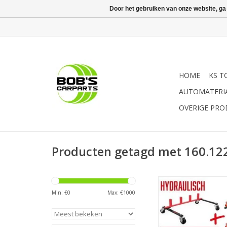
Door het gebruiken van onze website, ga
HOME
KS T
AUTOMATERI
OVERIGE PR
Producten getagd met 160.12
- universeel te gebr
bestuurders- en pass
Min: €
0
Max: €
1000
| - zwenkwielen make
van auto's mogelijk in
ruimtes | - Ideaal 