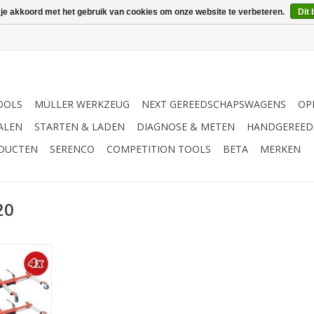
 je akkoord met het gebruik van cookies om onze website te verbeteren.
Dit 
OOLS
MÜLLER WERKZEUG
NEXT GEREEDSCHAPSWAGENS
OP
ALEN
STARTEN & LADEN
DIAGNOSE & METEN
HANDGEREED
ODUCTEN
SERENCO
COMPETITION TOOLS
BETA
MERKEN
20
uiken aan
agierszijde
n rangeren
 de kleinste
voor het