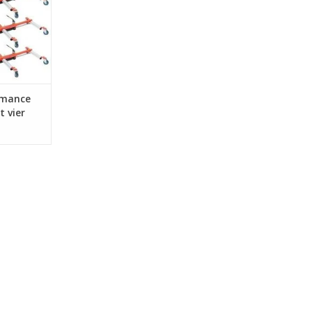
auto's op
 eenvoudig
richtingen |
NKELWAGEN
rmance
 vier
-dlg -