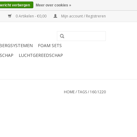
bericht verbergen
Meer over cookies »
0 Artikelen - €0,00
Mijn account / Registreren
BERGSYSTEMEN
FOAM SETS
SCHAP
LUCHTGEREEDSCHAP
HOME
/
TAGS
/
160.1220