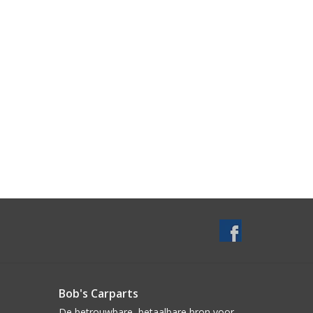
Bob's Carparts
De betrouwbare, betaalbare bron voor