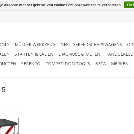
 je akkoord met het gebruik van cookies om onze website te verbeteren.
Dit 
OOLS
MÜLLER WERKZEUG
NEXT GEREEDSCHAPSWAGENS
OP
ALEN
STARTEN & LADEN
DIAGNOSE & METEN
HANDGEREED
ODUCTEN
SERENCO
COMPETITION TOOLS
BETA
MERKEN
15
e aflegtafel
ide frame en
ielstaal | -
aatsen en
zware