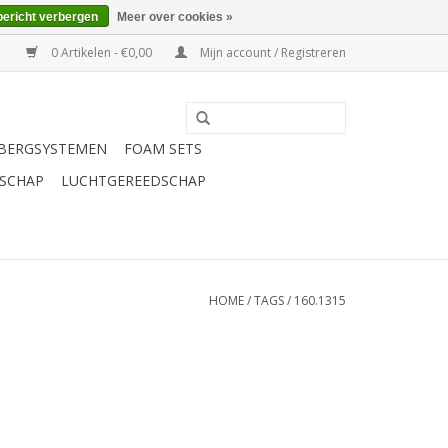
bericht verbergen
Meer over cookies »
0 Artikelen - €0,00
Mijn account / Registreren
BERGSYSTEMEN
FOAM SETS
SCHAP
LUCHTGEREEDSCHAP
HOME
/
TAGS
/
160.1315