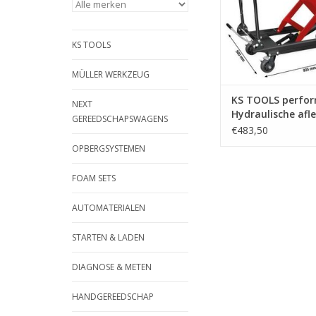
voertuigonderdel
ergonomisch en rug
werken door het heff
KS TOOLS
platform via e
TOEVOEGEN AAN WI
MÜLLER WERKZEUG
KS TOOLS perfo
NEXT
Hydraulische afl
GEREEDSCHAPSWAGENS
verrijdbaar, 500 k
€483,50
160.1315
OPBERGSYSTEMEN
FOAM SETS
AUTOMATERIALEN
STARTEN & LADEN
DIAGNOSE & METEN
HANDGEREEDSCHAP