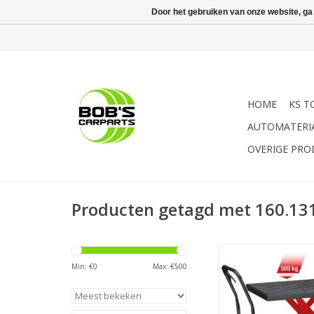
Door het gebruiken van onze website, ga
HOME
KS T
AUTOMATERI
OVERIGE PR
Producten getagd met 160.13
- Stabiele hydraulisch
met heffunctie | - sol
Min: €
0
Max: €
500
scharen van gelast prof
ideaal voor het pl
transport van 