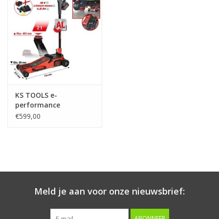
Starten & laden
Diagnose & meten
Handgereedschap
KS TOOLS e-
Luchtgereedschap
performance
hydraulische accu-krik,
€599,00
2 t - 160.2000
Overige producten
Serenco
Competition tools
Meld je aan voor onze nieuwsbrief:
Beta
ABONNEER