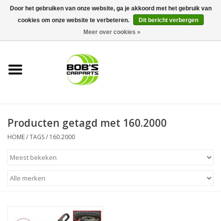
Door het gebruiken van onze website, ga je akkoord met het gebruik van
cookies om onze website te verbeteren.
Dit bericht verbergen
0 Artikelen - €0,00
Meer over cookies »
Home
KS TOOLS
Müller Werkzeug
Producten getagd met 160.2000
Next Gereedschapswagens
HOME
/
TAGS
/
160.2000
Opbergsystemen
Foam sets
Automaterialen