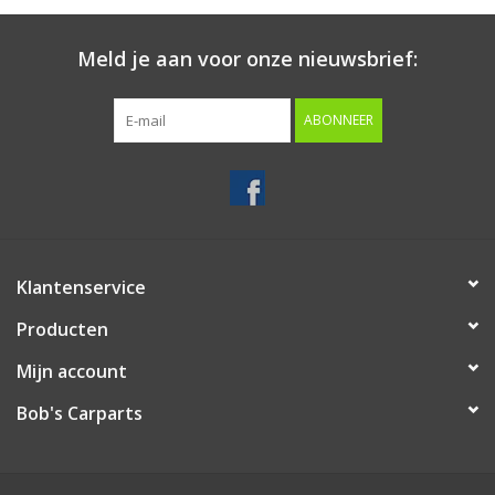
Starten & laden
Meld je aan voor onze nieuwsbrief:
Diagnose & meten
ABONNEER
Handgereedschap
Luchtgereedschap
Klantenservice
Overige producten
Producten
Serenco
Mijn account
Bob's Carparts
Competition tools
Beta