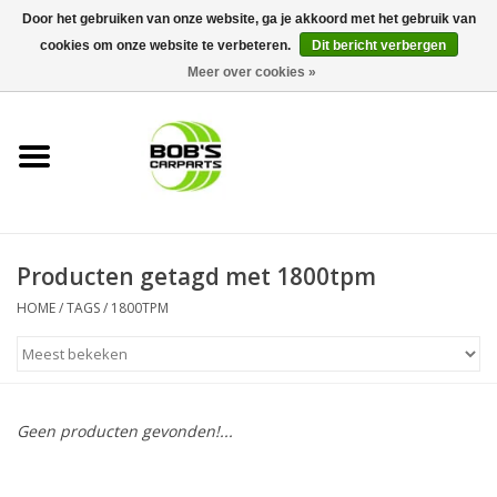
Door het gebruiken van onze website, ga je akkoord met het gebruik van
cookies om onze website te verbeteren.
Dit bericht verbergen
0 Artikelen - €0,00
Meer over cookies »
Home
KS TOOLS
Müller Werkzeug
Producten getagd met 1800tpm
Next Gereedschapswagens
HOME
/
TAGS
/
1800TPM
Opbergsystemen
Foam sets
Geen producten gevonden!...
Automaterialen