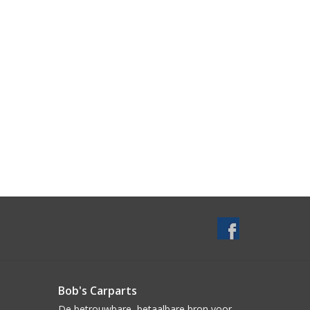
Bob's Carparts
De betrouwbare, betaalbare bron voor