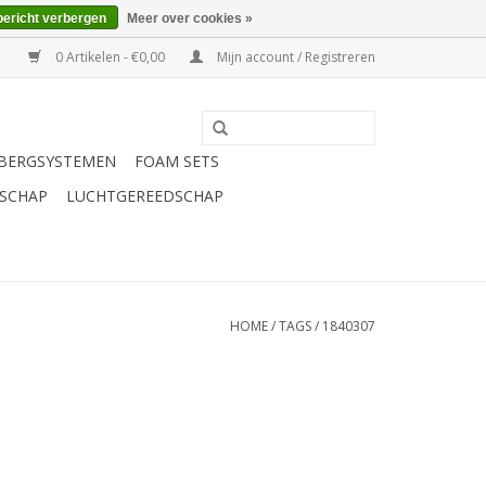
bericht verbergen
Meer over cookies »
0 Artikelen - €0,00
Mijn account / Registreren
BERGSYSTEMEN
FOAM SETS
SCHAP
LUCHTGEREEDSCHAP
HOME
/
TAGS
/
1840307