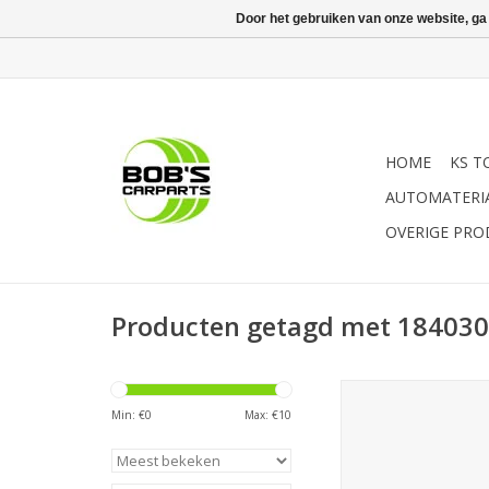
Door het gebruiken van onze website, ga
HOME
KS T
AUTOMATERI
OVERIGE PR
Producten getagd met 18403
Sonic Stiftsleutel, bi
extra lang 
Min: €
0
Max: €
10
TOEVOEGEN AAN WI