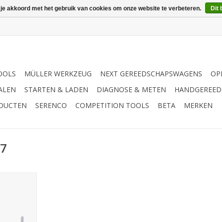
 je akkoord met het gebruik van cookies om onze website te verbeteren.
Dit 
OOLS
MÜLLER WERKZEUG
NEXT GEREEDSCHAPSWAGENS
OP
ALEN
STARTEN & LADEN
DIAGNOSE & METEN
HANDGEREED
ODUCTEN
SERENCO
COMPETITION TOOLS
BETA
MERKEN
07
nnenzeskant
7mm
NKELWAGEN