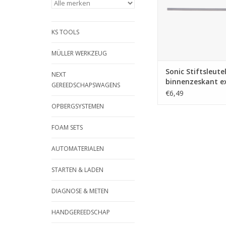
KS TOOLS
MÜLLER WERKZEUG
Sonic Stiftsleutel
NEXT
binnenzeskant e
GEREEDSCHAPSWAGENS
lang 7mm
€6,49
OPBERGSYSTEMEN
FOAM SETS
AUTOMATERIALEN
STARTEN & LADEN
DIAGNOSE & METEN
HANDGEREEDSCHAP