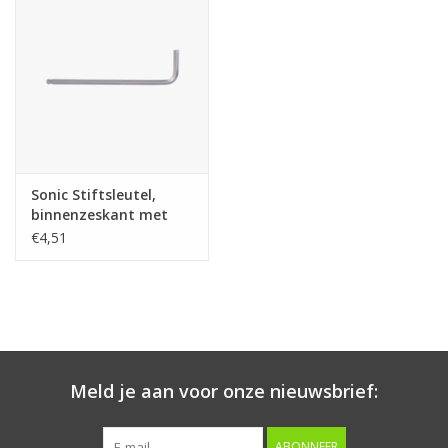
Starten & laden
Diagnose & meten
Handgereedschap
Sonic Stiftsleutel,
Luchtgereedschap
binnenzeskant met
kogelkop 5mm
€4,51
Overige producten
Serenco
Competition tools
Meld je aan voor onze nieuwsbrief:
Beta
ABONNEER