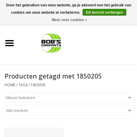
Door het gebruiken van onze website, ga je akkoord met het gebruik van
cookies om onze website te verbeteren.
Dit bericht verbergen
0 Artikelen - €0,00
Meer over cookies »
Home
KS TOOLS
Müller Werkzeug
Producten getagd met 1850205
Next Gereedschapswagens
HOME
/
TAGS
/
1850205
Opbergsystemen
Foam sets
Automaterialen