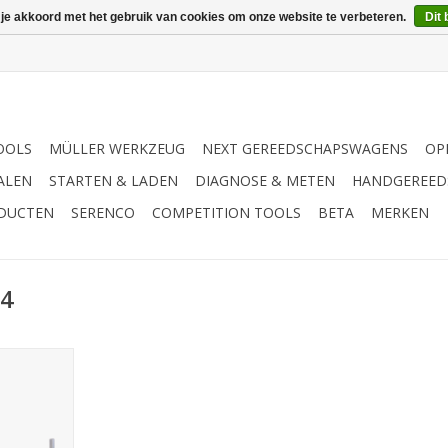
 je akkoord met het gebruik van cookies om onze website te verbeteren.
Dit 
OOLS
MÜLLER WERKZEUG
NEXT GEREEDSCHAPSWAGENS
OP
ALEN
STARTEN & LADEN
DIAGNOSE & METEN
HANDGEREED
ODUCTEN
SERENCO
COMPETITION TOOLS
BETA
MERKEN
04
nnenzeskant
 lang 4mm
NKELWAGEN