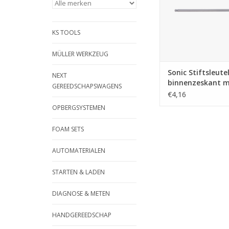
KS TOOLS
MÜLLER WERKZEUG
Sonic Stiftsleutel
NEXT
binnenzeskant 
GEREEDSCHAPSWAGENS
kogelkop extra l
€4,16
4mm
OPBERGSYSTEMEN
FOAM SETS
AUTOMATERIALEN
STARTEN & LADEN
DIAGNOSE & METEN
HANDGEREEDSCHAP