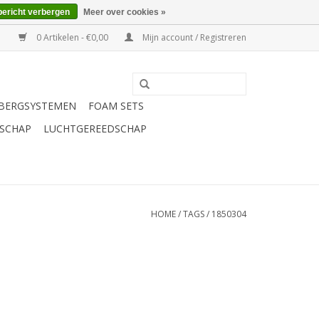
bericht verbergen
Meer over cookies »
0 Artikelen - €0,00
Mijn account / Registreren
BERGSYSTEMEN
FOAM SETS
SCHAP
LUCHTGEREEDSCHAP
HOME
/
TAGS
/
1850304