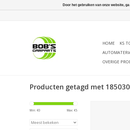
Door het gebruiken van onze website, ga
HOME
KS T
AUTOMATERI
OVERIGE PR
Producten getagd met 18503
Sonic Stiftsleutel, bi
met kogelkop extra
Min: €
0
Max: €
5
TOEVOEGEN AAN WI