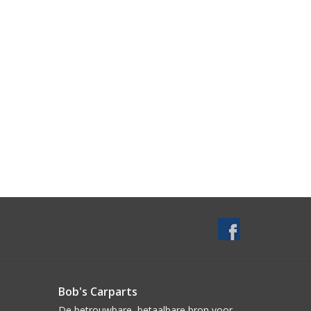
Bob's Carparts
De betrouwbare, betaalbare bron voor