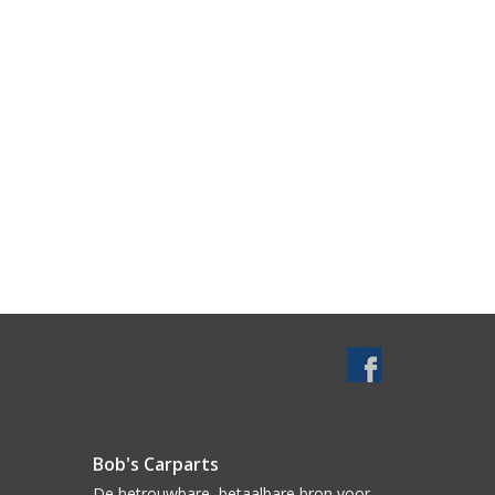
Bob's Carparts
De betrouwbare, betaalbare bron voor