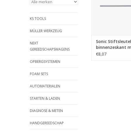
KS TOOLS
MÜLLER WERKZEUG
Sonic Stiftsleutel
NEXT
binnenzeskant 
GEREEDSCHAPSWAGENS
kogelkop extra l
€8,07
8mm
OPBERGSYSTEMEN
FOAM SETS
AUTOMATERIALEN
STARTEN & LADEN
DIAGNOSE & METEN
HANDGEREEDSCHAP