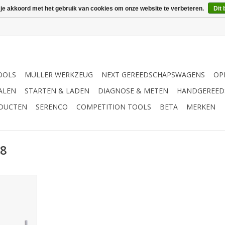
 je akkoord met het gebruik van cookies om onze website te verbeteren.
Dit 
OOLS
MÜLLER WERKZEUG
NEXT GEREEDSCHAPSWAGENS
OP
ALEN
STARTEN & LADEN
DIAGNOSE & METEN
HANDGEREED
ODUCTEN
SERENCO
COMPETITION TOOLS
BETA
MERKEN
08
nnenzeskant
 lang 8mm
NKELWAGEN