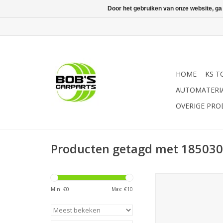
Door het gebruiken van onze website, ga
HOME
KS T
AUTOMATERI
OVERIGE PR
Producten getagd met 18503
Sonic Stiftsleutel, bi
met kogelkop extra
Min: €
0
Max: €
10
TOEVOEGEN AAN WI