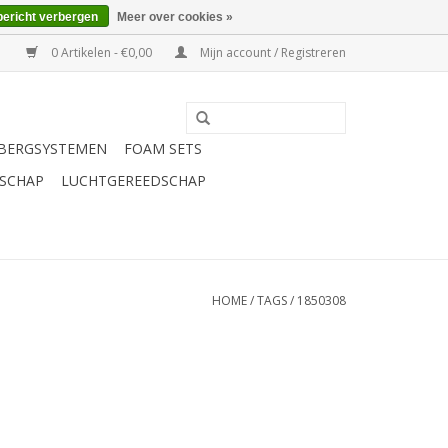
bericht verbergen
Meer over cookies »
0 Artikelen - €0,00
Mijn account / Registreren
BERGSYSTEMEN
FOAM SETS
SCHAP
LUCHTGEREEDSCHAP
HOME
/
TAGS
/
1850308