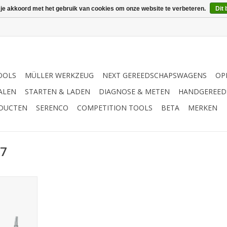
 je akkoord met het gebruik van cookies om onze website te verbeteren.
Dit 
OOLS
MÜLLER WERKZEUG
NEXT GEREEDSCHAPSWAGENS
OP
ALEN
STARTEN & LADEN
DIAGNOSE & METEN
HANDGEREED
ODUCTEN
SERENCO
COMPETITION TOOLS
BETA
MERKEN
07
extra lang T7
NKELWAGEN