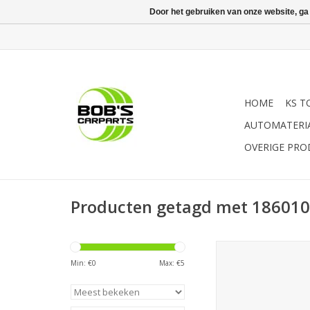
Door het gebruiken van onze website, ga
HOME
KS T
AUTOMATERI
OVERIGE PR
Producten getagd met 18601
Sonic Stiftsleutel, TX 
Min: €
0
Max: €
5
TOEVOEGEN AAN WI