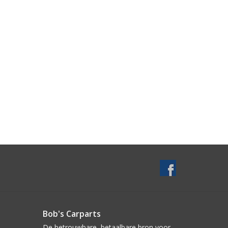
Bob's Carparts
De betrouwbare, betaalbare bron voor