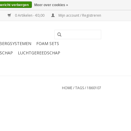
bericht verbergen
Meer over cookies »
0 Artikelen - €0,00
Mijn account / Registreren
BERGSYSTEMEN
FOAM SETS
SCHAP
LUCHTGEREEDSCHAP
HOME
/
TAGS
/
1860107