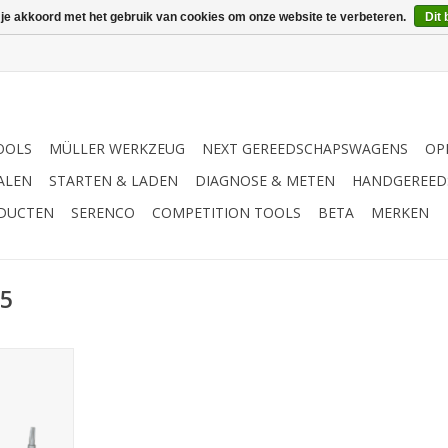
 je akkoord met het gebruik van cookies om onze website te verbeteren.
Dit 
OOLS
MÜLLER WERKZEUG
NEXT GEREEDSCHAPSWAGENS
OP
ALEN
STARTEN & LADEN
DIAGNOSE & METEN
HANDGEREED
ODUCTEN
SERENCO
COMPETITION TOOLS
BETA
MERKEN
55
 108x35 T55
NKELWAGEN