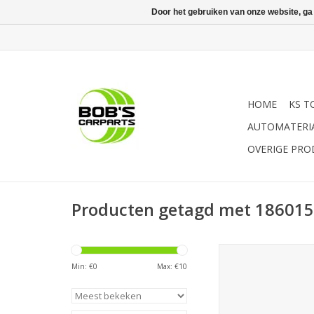
Door het gebruiken van onze website, ga
HOME
KS T
AUTOMATERI
OVERIGE PR
Producten getagd met 18601
Sonic Stiftsleutel, TX
Min: €
0
Max: €
10
TOEVOEGEN AAN WI