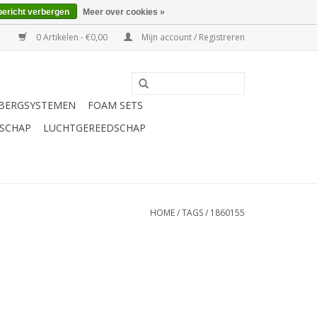
bericht verbergen
Meer over cookies »
0 Artikelen - €0,00
Mijn account / Registreren
BERGSYSTEMEN
FOAM SETS
SCHAP
LUCHTGEREEDSCHAP
HOME
/
TAGS
/
1860155