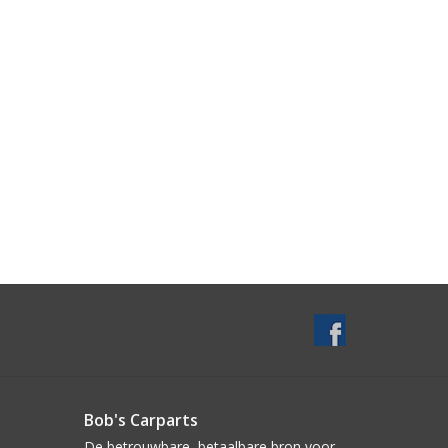
Bob's Carparts
De betrouwbare, betaalbare bron voor