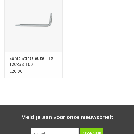
Starten & laden
Diagnose & meten
Handgereedschap
Sonic Stiftsleutel, TX
Luchtgereedschap
120x38 T60
€20,90
Overige producten
Serenco
Competition tools
Meld je aan voor onze nieuwsbrief:
Beta
ABONNEER