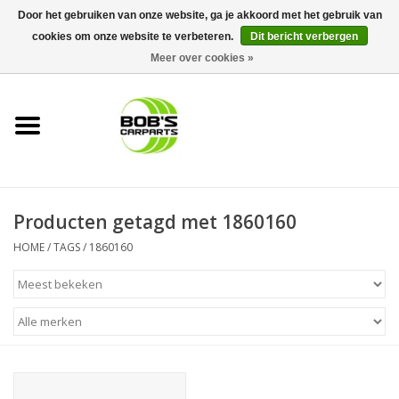
Door het gebruiken van onze website, ga je akkoord met het gebruik van
cookies om onze website te verbeteren.
Dit bericht verbergen
0 Artikelen - €0,00
Meer over cookies »
Home
KS TOOLS
Müller Werkzeug
Producten getagd met 1860160
Next Gereedschapswagens
HOME
/
TAGS
/
1860160
Opbergsystemen
Foam sets
Automaterialen