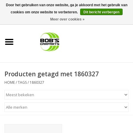
Door het gebruiken van onze website, ga je akkoord met het gebruik van
cookies om onze website te verbeteren.
Dit bericht verbergen
0 Artikelen - €0,00
Meer over cookies »
Home
KS TOOLS
Müller Werkzeug
Producten getagd met 1860327
Next Gereedschapswagens
HOME
/
TAGS
/
1860327
Opbergsystemen
Foam sets
Automaterialen