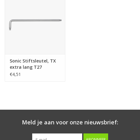
Starten & laden
Diagnose & meten
Handgereedschap
Sonic Stiftsleutel, TX
Luchtgereedschap
extra lang T27
€4,51
Overige producten
Serenco
Competition tools
Meld je aan voor onze nieuwsbrief:
Beta
ABONNEER