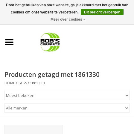
Door het gebruiken van onze website, ga je akkoord met het gebruik van
cookies om onze website te verbeteren.
Dit bericht verbergen
0 Artikelen - €0,00
Meer over cookies »
Home
KS TOOLS
Müller Werkzeug
Producten getagd met 1861330
Next Gereedschapswagens
HOME
/
TAGS
/
1861330
Opbergsystemen
Foam sets
Automaterialen