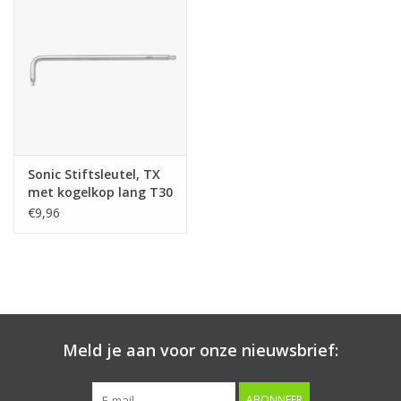
Starten & laden
Diagnose & meten
Handgereedschap
Sonic Stiftsleutel, TX
Luchtgereedschap
met kogelkop lang T30
€9,96
Overige producten
Serenco
Competition tools
Meld je aan voor onze nieuwsbrief:
Beta
ABONNEER