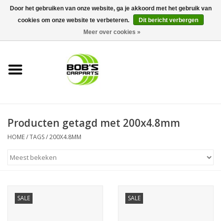
Door het gebruiken van onze website, ga je akkoord met het gebruik van
cookies om onze website te verbeteren.
Dit bericht verbergen
0 Artikelen - €0,00
Meer over cookies »
Home
KS TOOLS
Müller Werkzeug
Producten getagd met 200x4.8mm
Next Gereedschapswagens
HOME
/
TAGS
/
200X4.8MM
Opbergsystemen
Foam sets
SALE
SALE
Automaterialen