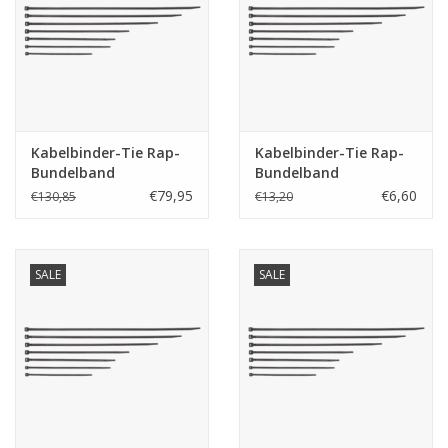
Starten & laden
Diagnose & meten
Kabelbinder-Tie Rap-
Kabelbinder-Tie Rap-
Handgereedschap
Bundelband
Bundelband
professioneel !!!
professioneel!!!
€79,95
€6,60
€130,85
€13,20
Luchtgereedschap
Overige producten
SALE
SALE
Serenco
Competition tools
Beta