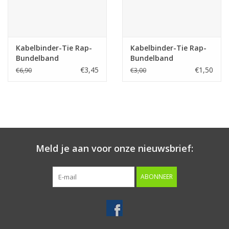
Kabelbinder-Tie Rap-
Kabelbinder-Tie Rap-
Bundelband
Bundelband
professioneel!!!
professioneel!!!
€3,45
€1,50
€6,90
€3,00
Meld je aan voor onze nieuwsbrief:
ABONNEER