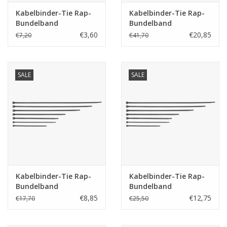
Kabelbinder-Tie Rap-
Kabelbinder-Tie Rap-
Merken
Bundelband
Bundelband
professioneel!!!
professioneel!!!
€3,60
€20,85
€7,20
€41,70
SALE
SALE
Kabelbinder-Tie Rap-
Kabelbinder-Tie Rap-
Bundelband
Bundelband
professioneel!!!
professioneel!!!
€8,85
€12,75
€17,70
€25,50