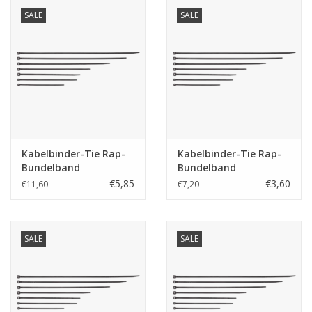
SALE
SALE
Kabelbinder-Tie Rap-
Kabelbinder-Tie Rap-
Bundelband
Bundelband
professioneel!!!
professioneel!!!
€5,85
€3,60
€11,60
€7,20
SALE
SALE