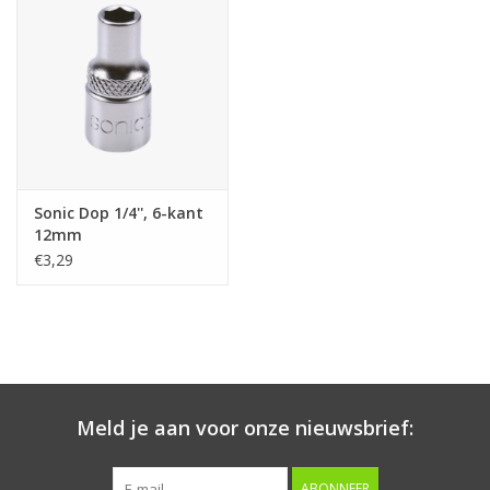
Starten & laden
Diagnose & meten
Handgereedschap
Sonic Dop 1/4'', 6-kant
Luchtgereedschap
12mm
€3,29
Overige producten
Serenco
Competition tools
Meld je aan voor onze nieuwsbrief:
Beta
ABONNEER