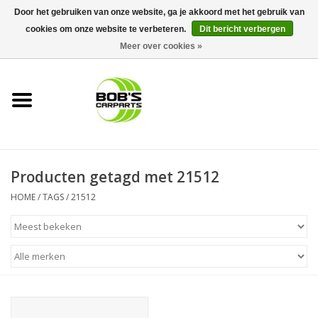
Door het gebruiken van onze website, ga je akkoord met het gebruik van
cookies om onze website te verbeteren.
Dit bericht verbergen
0 Artikelen - €0,00
Meer over cookies »
Home
KS TOOLS
Müller Werkzeug
Producten getagd met 21512
Next Gereedschapswagens
HOME
/
TAGS
/
21512
Opbergsystemen
Foam sets
Automaterialen