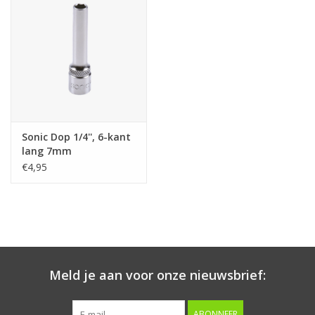
Starten & laden
Diagnose & meten
Handgereedschap
Sonic Dop 1/4'', 6-kant
Luchtgereedschap
lang 7mm
€4,95
Overige producten
Serenco
Competition tools
Meld je aan voor onze nieuwsbrief:
Beta
ABONNEER