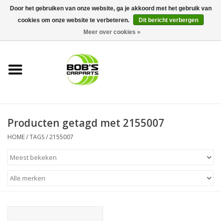
Door het gebruiken van onze website, ga je akkoord met het gebruik van
cookies om onze website te verbeteren.
Dit bericht verbergen
0 Artikelen - €0,00
Meer over cookies »
Home
KS TOOLS
Müller Werkzeug
Producten getagd met 2155007
Next Gereedschapswagens
HOME
/
TAGS
/
2155007
Opbergsystemen
Foam sets
Automaterialen