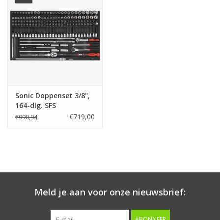
Starten & laden
Diagnose & meten
Handgereedschap
Sonic Doppenset 3/8'',
Luchtgereedschap
164-dlg. SFS
€719,00
€990,94
Overige producten
Serenco
Competition tools
Meld je aan voor onze nieuwsbrief:
Beta
ABONNEER