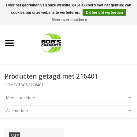
Door het gebruiken van onze website, ga je akkoord met het gebruik van
cookies om onze website te verbeteren.
Dit bericht verbergen
0 Artikelen - €0,00
Meer over cookies »
Home
KS TOOLS
Müller Werkzeug
Producten getagd met 216401
Next Gereedschapswagens
HOME
/
TAGS
/
216401
Opbergsystemen
Foam sets
Automaterialen
SALE