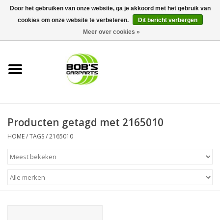
Door het gebruiken van onze website, ga je akkoord met het gebruik van
cookies om onze website te verbeteren.
Dit bericht verbergen
0 Artikelen - €0,00
Meer over cookies »
Home
KS TOOLS
Müller Werkzeug
Producten getagd met 2165010
Next Gereedschapswagens
HOME
/
TAGS
/
2165010
Opbergsystemen
Foam sets
Automaterialen