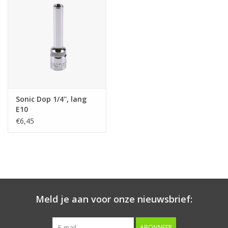
Starten & laden
Diagnose & meten
Handgereedschap
Sonic Dop 1/4'', lang
Luchtgereedschap
E10
€6,45
Overige producten
Serenco
Competition tools
Meld je aan voor onze nieuwsbrief:
Beta
ABONNEER