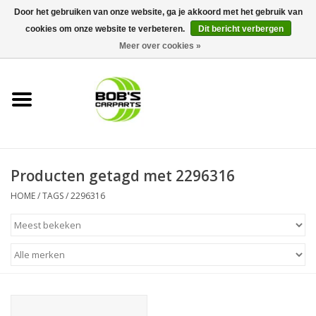
Door het gebruiken van onze website, ga je akkoord met het gebruik van
cookies om onze website te verbeteren.
Dit bericht verbergen
0 Artikelen - €0,00
Meer over cookies »
Home
KS TOOLS
Müller Werkzeug
Producten getagd met 2296316
Next Gereedschapswagens
HOME
/
TAGS
/
2296316
Opbergsystemen
Foam sets
Automaterialen