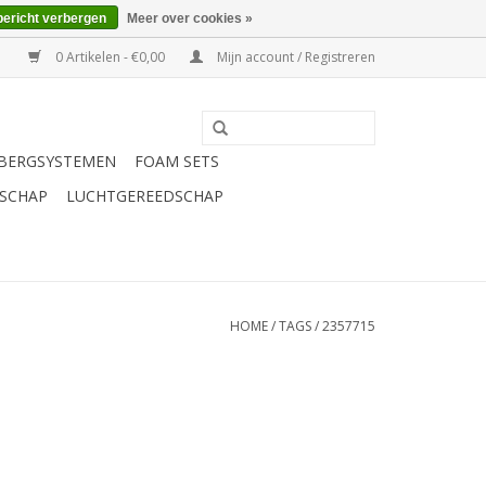
bericht verbergen
Meer over cookies »
0 Artikelen - €0,00
Mijn account / Registreren
BERGSYSTEMEN
FOAM SETS
SCHAP
LUCHTGEREEDSCHAP
HOME
/
TAGS
/
2357715