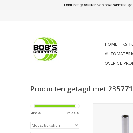
Door het gebruiken van onze website, ga
HOME
KS T
AUTOMATERI
OVERIGE PR
Producten getagd met 23577
Sonic Dop 1/2'', 6-
15mm
Min: €
0
Max: €
10
TOEVOEGEN AAN WI