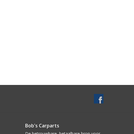
Bob's Carparts
De betrouwbare, betaalbare bron voor