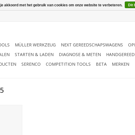
 je akkoord met het gebruik van cookies om onze website te verbeteren.
Dit 
OOLS
MÜLLER WERKZEUG
NEXT GEREEDSCHAPSWAGENS
OP
ALEN
STARTEN & LADEN
DIAGNOSE & METEN
HANDGEREED
ODUCTEN
SERENCO
COMPETITION TOOLS
BETA
MERKEN
15
kant lang
NKELWAGEN