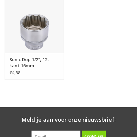
Starten & laden
Diagnose & meten
Handgereedschap
Sonic Dop 1/2'', 12-
Luchtgereedschap
kant 16mm
€4,58
Overige producten
Serenco
Competition tools
Meld je aan voor onze nieuwsbrief:
Beta
ABONNEER