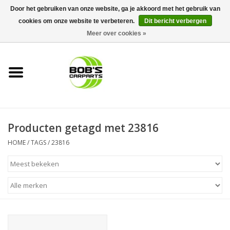
Door het gebruiken van onze website, ga je akkoord met het gebruik van
cookies om onze website te verbeteren.
Dit bericht verbergen
0 Artikelen - €0,00
Meer over cookies »
Home
KS TOOLS
Müller Werkzeug
Producten getagd met 23816
Next Gereedschapswagens
HOME
/
TAGS
/
23816
Opbergsystemen
Foam sets
Automaterialen