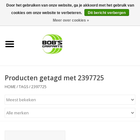
Door het gebruiken van onze website, ga je akkoord met het gebruik van
cookies om onze website te verbeteren.
Dit bericht verbergen
0 Artikelen - €0,00
Meer over cookies »
Home
KS TOOLS
Müller Werkzeug
Producten getagd met 2397725
Next Gereedschapswagens
HOME
/
TAGS
/
2397725
Opbergsystemen
Foam sets
Automaterialen