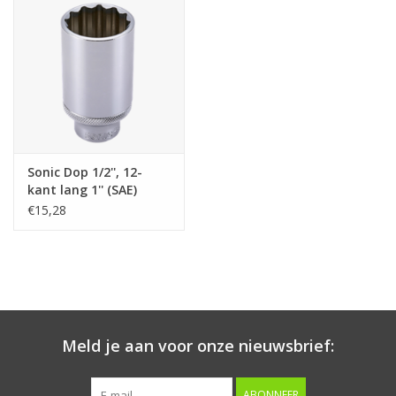
Starten & laden
Diagnose & meten
Handgereedschap
Sonic Dop 1/2'', 12-
Luchtgereedschap
kant lang 1'' (SAE)
€15,28
Overige producten
Serenco
Competition tools
Meld je aan voor onze nieuwsbrief:
Beta
ABONNEER