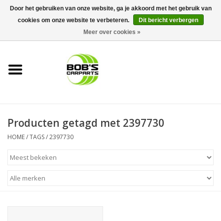
Door het gebruiken van onze website, ga je akkoord met het gebruik van
cookies om onze website te verbeteren.
Dit bericht verbergen
0 Artikelen - €0,00
Meer over cookies »
Home
KS TOOLS
Müller Werkzeug
Producten getagd met 2397730
Next Gereedschapswagens
HOME
/
TAGS
/
2397730
Opbergsystemen
Foam sets
Automaterialen