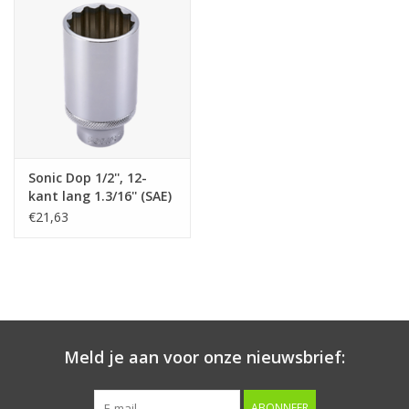
Starten & laden
Diagnose & meten
Handgereedschap
Sonic Dop 1/2'', 12-
Luchtgereedschap
kant lang 1.3/16'' (SAE)
€21,63
Overige producten
Serenco
Competition tools
Meld je aan voor onze nieuwsbrief:
Beta
ABONNEER